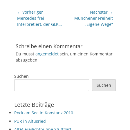
Beitragsnavigation
← Vorheriger
Nächster →
Vorheriger
Nächster
Mercedes frei
Münchener Freiheit
Beitrag:
Beitrag:
Interpretiert, der GLK…
„Eigene Wege“
Schreibe einen Kommentar
Du musst
angemeldet
sein, um einen Kommentar
abzugeben.
Suchen
Suchen
Letzte Beiträge
Rock am See in Konstanz 2010
PUR in Altusried
AIDA Freilichtbühne Stuttgart