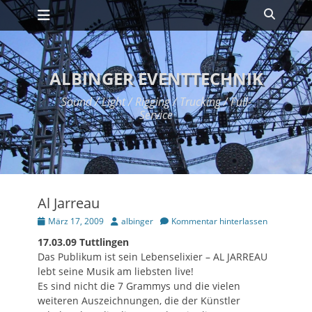
Primäres Menü
Zum
Suche
Inhalt
springen
ALBINGER EVENTTECHNIK
Sound / Light / Rigging / Trucking / Full-
Service
Al Jarreau
Posted
Autor
März 17, 2009
albinger
Kommentar hinterlassen
on
17.03.09 Tuttlingen
Das Publikum ist sein Lebenselixier – AL JARREAU
lebt seine Musik am liebsten live!
Es sind nicht die 7 Grammys und die vielen
weiteren Auszeichnungen, die der Künstler