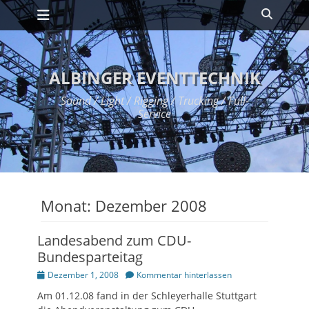
Primäres Menü
Zum
Suche
Inhalt
springen
ALBINGER EVENTTECHNIK
Sound / Light / Rigging / Trucking / Full-
Service
Monat:
Dezember 2008
Landesabend zum CDU-
Bundesparteitag
Posted
Dezember 1, 2008
Kommentar hinterlassen
on
Am 01.12.08 fand in der Schleyerhalle Stuttgart