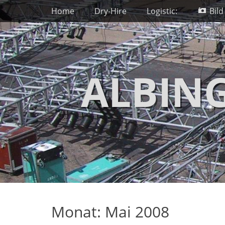
Primäres Menü
Zum
Home
Dry-Hire
Logistic:
Bild
Inhalt
springen
ALBIN
Monat:
Mai 2008