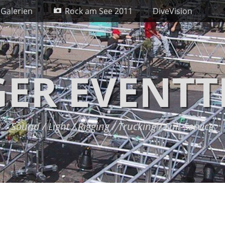
 Galerien
Rock am See 2011
DiveVision
GER EVENTT
Sound / Light / Rigging / Trucking / Full-Service